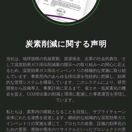
炭素削減に関する声明
当社は、地球規模の気候変動、資源保全、企業の社会的責任、そ
して温室効果ガス排出削減量の開示への取り組みへの関心に応え
るため、温室効果ガス排出インベントリの積極的な実施に取り組
んでいます。事業所内のあらゆる排出源を包括的に把握し、効果
的な管理システムを構築しています。このシステムにより、研究
開発から設備導入、事業計画に至るまで、省エネ・低炭素化の機
会を捉え、CO2排出量の削減と環境に配慮した事業運営を実現し
ています。
私たちは、業界内の模範となることを目指し、サプライチェーン
全体にわたる連携を促進します。継続的な組織的な温室効果ガス
インベントリの実施を通じて、プロセスの改善、設備の効率化の
ための更新、廃熱や廃水のリサイクルといったプロジェクトの実