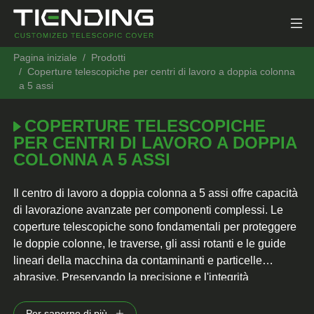
Pagina iniziale
Prodotti
Coperture telescopiche per centri di lavoro a doppia colonna
a 5 assi
COPERTURE TELESCOPICHE
PER CENTRI DI LAVORO A DOPPIA
COLONNA A 5 ASSI
Il centro di lavoro a doppia colonna a 5 assi offre capacità
di lavorazione avanzate per componenti complessi. Le
coperture telescopiche sono fondamentali per proteggere
le doppie colonne, le traverse, gli assi rotanti e le guide
lineari della macchina da contaminanti e particelle
abrasive. Preservando la precisione e l'integrità
strutturale della macchina, le coperture telescopiche
supportano accurate operazioni di lavorazione a 5 assi,
Per saperne di più